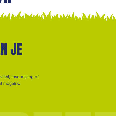
N JE
eit, inschrijving of
l mogelijk.