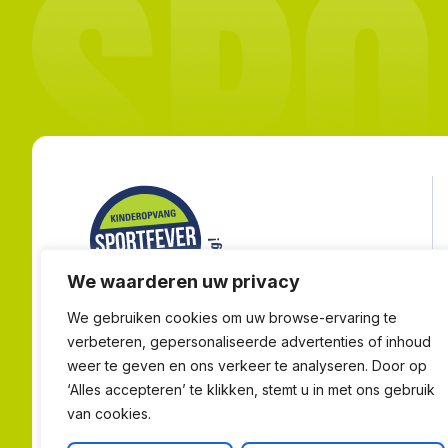
We waarderen uw privacy
We gebruiken cookies om uw browse-ervaring te
Sportfever organiseert het hele jaar door sportieve
verbeteren, gepersonaliseerde advertenties of inhoud
activiteiten, kampen en evenementen voor kinderen.
weer te geven en ons verkeer te analyseren. Door op
Van skiën en schaatsen tot avontuurlijke
‘Alles accepteren’ te klikken, stemt u in met ons gebruik
vakantiekampen. Actief, leerzaam en vooral heel
van cookies.
leuk.