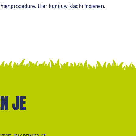
chtenprocedure. Hier kunt uw klacht indienen.
N JE
eit, inschrijving of