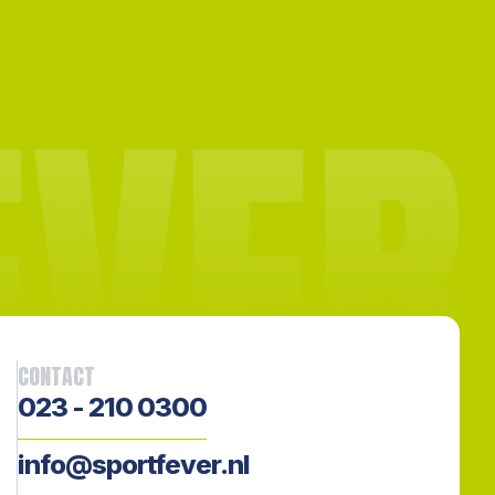
CONTACT
023 - 210 0300
info@sportfever.nl