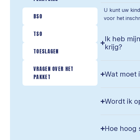
U kunt uw kind
BSO
voor het inschri
TSO
Ik heb mij
krijg?
TOESLAGEN
VRAGEN OVER HET
Wat moet i
PAKKET
Wordt ik o
Hoe hoog s