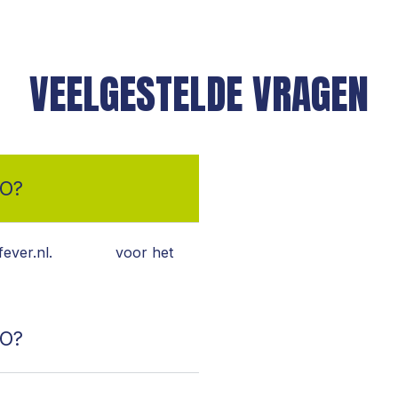
VEELGESTELDE VRAGEN
SO?
fever.nl.
Klik hier
voor het
SO?