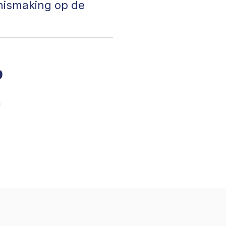
nnismaking op de
?
a