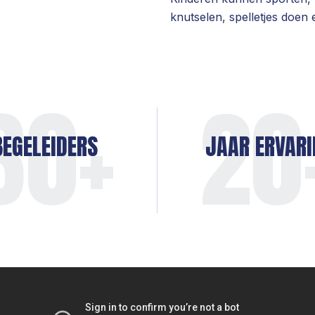
knutselen, spelletjes doen e
30
+
20
BEGELEIDERS
JAAR ERVARI