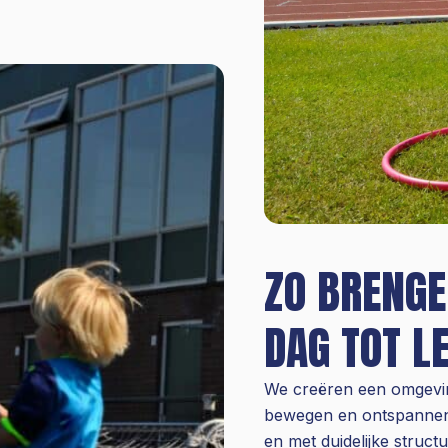
ZO BRENGE
DAG TOT L
We creëren een omgevi
bewegen en ontspannen. 
en met duidelijke struct