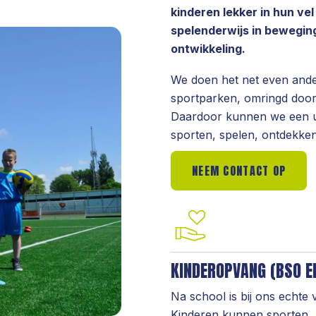
kinderen lekker in hun ve
spelenderwijs in beweging
ontwikkeling.
We doen het net even ande
sportparken, omringd door s
Daardoor kunnen we een u
sporten, spelen, ontdekke
NEEM CONTACT OP
KINDEROPVANG (BSO E
Na school is bij ons echte vri
Kinderen kunnen sporten, 