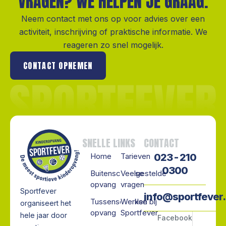
VRAGEN? WE HELPEN JE GRAAG.
Neem contact met ons op voor advies over een
activiteit, inschrijving of praktische informatie. We
reageren zo snel mogelijk.
CONTACT OPNEMEN
SNELLE LINKS
CONTACT
Home
Tarieven
023 - 210
0300
Buitenschoolse
Veelgestelde
opvang
vragen
Sportfever
info@sportfever.
Tussenschoolse
Werken bij
organiseert het
opvang
Sportfever
hele jaar door
Facebook