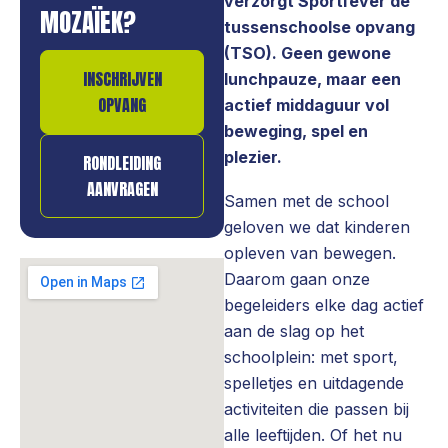
verzorgt Sportfever de
MOZAÏEK?
tussenschoolse opvang
(TSO). Geen gewone
INSCHRIJVEN
lunchpauze, maar een
OPVANG
actief middaguur vol
beweging, spel en
plezier.
RONDLEIDING
AANVRAGEN
Samen met de school
geloven we dat kinderen
opleven van bewegen.
Daarom gaan onze
begeleiders elke dag actief
aan de slag op het
schoolplein: met sport,
spelletjes en uitdagende
activiteiten die passen bij
alle leeftijden. Of het nu