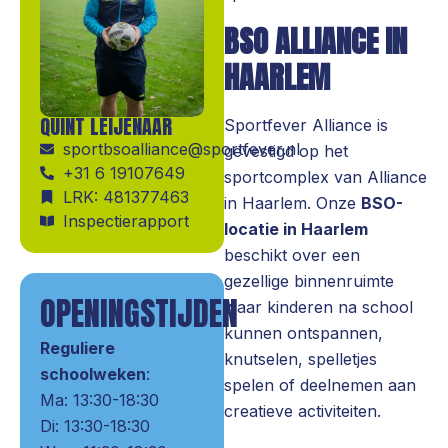
BSO ALLIANCE IN
HAARLEM
QUINT LEIJENAAR
Sportfever Alliance is
sportbsoalliance@sportfever.nl
gevestigd op het
+31 6 19107649
sportcomplex van Alliance
LRK: 481377463
in Haarlem. Onze
BSO-
Inspectierapport
locatie in Haarlem
beschikt over een
gezellige binnenruimte
OPENINGSTIJDEN
waar kinderen na school
kunnen ontspannen,
Reguliere
knutselen, spelletjes
schoolweken
:
spelen of deelnemen aan
Ma: 13:30-18:30
creatieve activiteiten.
Di: 13:30-18:30