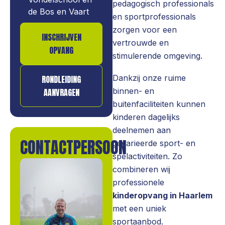
pedagogisch professionals
de Bos en Vaart
en sportprofessionals
zorgen voor een
INSCHRIJVEN
vertrouwde en
OPVANG
stimulerende omgeving.
Dankzij onze ruime
RONDLEIDING
binnen- en
AANVRAGEN
buitenfaciliteiten kunnen
kinderen dagelijks
deelnemen aan
CONTACTPERSOON
gevarieerde sport- en
spelactiviteiten. Zo
combineren wij
professionele
kinderopvang in Haarlem
met een uniek
sportaanbod.