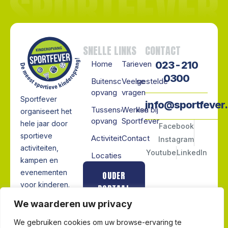
SNELLE LINKS
CONTACT
Home
Tarieven
023 - 210
0300
Buitenschoolse
Veelgestelde
opvang
vragen
Sportfever
info@sportfever.
Tussenschoolse
Werken bij
organiseert het
opvang
Sportfever
hele jaar door
Facebook
sportieve
Activiteiten
Contact
Instagram
activiteiten,
Youtube
LinkedIn
Locaties
kampen en
evenementen
OUDER
voor kinderen.
PORTAAL
Van skiën en
We waarderen uw privacy
schaatsen tot
MEDEWERKERS
avontuurlijke
We gebruiken cookies om uw browse-ervaring te