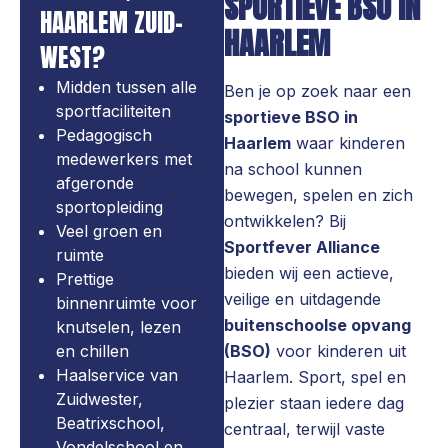
SPORTIEVE BSO IN
HAARLEM ZUID-
HAARLEM
WEST?
Midden tussen alle
Ben je op zoek naar een
sportfaciliteiten
sportieve BSO in
Pedagogisch
Haarlem
waar kinderen
medewerkers met
na school kunnen
afgeronde
bewegen, spelen en zich
sportopleiding
ontwikkelen? Bij
Veel groen en
Sportfever Alliance
ruimte
bieden wij een actieve,
Prettige
veilige en uitdagende
binnenruimte voor
buitenschoolse opvang
knutselen, lezen
en chillen
(BSO)
voor kinderen uit
Haalservice van
Haarlem. Sport, spel en
Zuidwester,
plezier staan iedere dag
Beatrixschool,
centraal, terwijl vaste
Vondelschool en