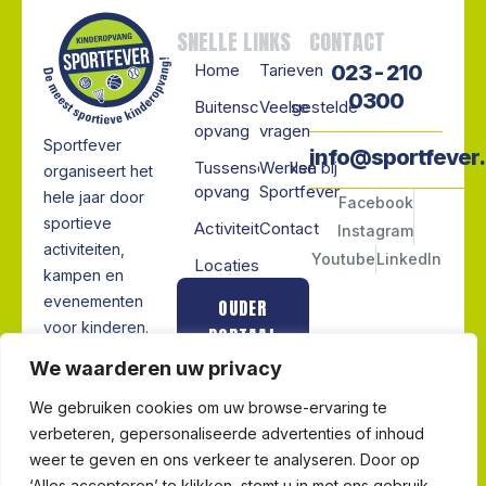
SNELLE LINKS
CONTACT
Home
Tarieven
023 - 210
0300
Buitenschoolse
Veelgestelde
opvang
vragen
Sportfever
info@sportfever.
Tussenschoolse
Werken bij
organiseert het
opvang
Sportfever
hele jaar door
Facebook
sportieve
Activiteiten
Contact
Instagram
activiteiten,
Youtube
LinkedIn
Locaties
kampen en
evenementen
OUDER
voor kinderen.
PORTAAL
Van skiën en
We waarderen uw privacy
schaatsen tot
MEDEWERKERS
avontuurlijke
We gebruiken cookies om uw browse-ervaring te
PORTAAL
vakantiekampen.
verbeteren, gepersonaliseerde advertenties of inhoud
Actief, leerzaam
weer te geven en ons verkeer te analyseren. Door op
en vooral heel
‘Alles accepteren’ te klikken, stemt u in met ons gebruik